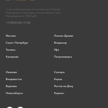
У нас можно выгодно остановиться в Нижнем
Новгороде на один день или длительный срок.
Проживание от 2500 руб.
+7 (903) 041-77-00
Москва
Ликино-Дулево
Санкт-Петербург
Владимир
Тюмень
Уфа
Кемерово
Петрозаводск
Иваново
Самара
Владивосток
Киров
Воронеж
Ростов на Дону
Новосибирск
Киржач